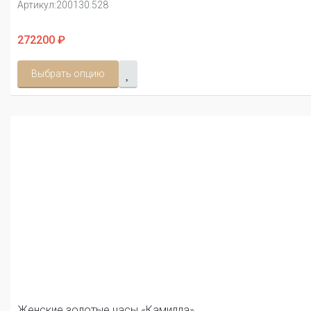
Артикул:
200130.528
272200 ₽
Выбрать опцию
Женские золотые часы «Камилла»