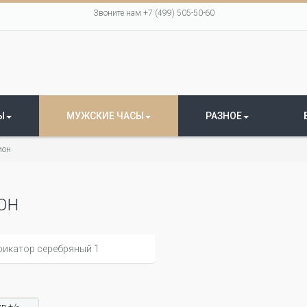
Звоните нам +7 (499) 505-50-60
Ы
МУЖСКИЕ ЧАСЫ
РАЗНОЕ
ион
ОН
л +/-