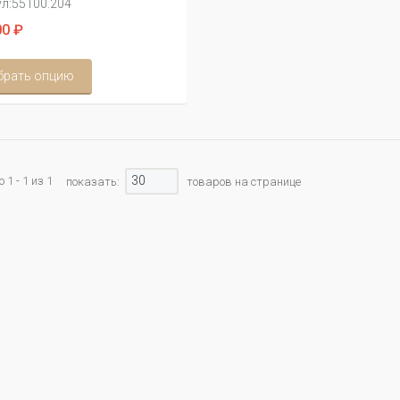
л:
55100.204
0 ₽
брать опцию
30
1 - 1 из 1
показать:
товаров на странице