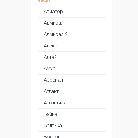
часы
Авиатор
Адмирал
Адмирал-2
Алекс
Алтай
Амур
Арсенал
Атлант
Атлантида
Байкал
Балтика
Бостон