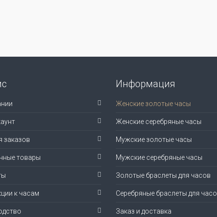
ис
Информация
ании
Женские золотые часы
аунт
Женские серебряные часы
я заказов
Мужские золотые часы
нные товары
Мужские серебряные часы
ты
Золотые браслеты для часов
ции к часам
Серебряные браслеты для час
одство
Заказ и доставка