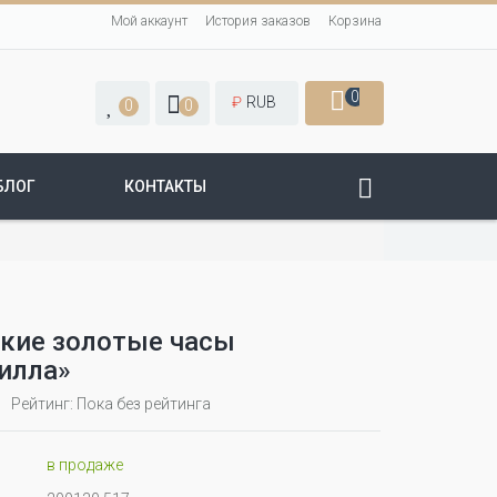
Мой аккаунт
История заказов
Корзина
0
₽
RUB
0
0
БЛОГ
КОНТАКТЫ
кие золотые часы
илла»
Рейтинг: Пока без рейтинга
в продаже