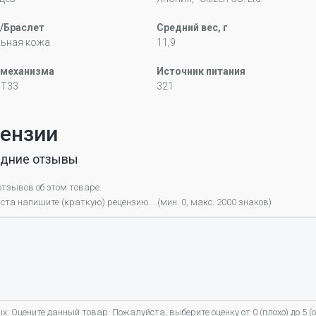
/Браслет
Средний вес, г
льная кожа
11,9
 механизма
Источник питания
9T33
321
ензии
дние отзывы
отзывов об этом товаре.
та напишите (краткую) рецензию....(мин. 0, макс. 2000 знаков)
х: Оцените данный товар. Пожалуйста, выберите оценку от 0 (плохо) до 5 (о