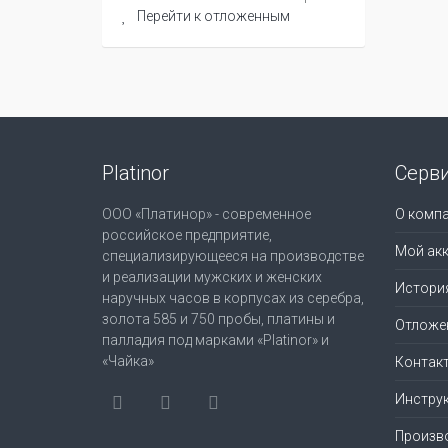
Перейти к отложенным
Platinor
Серв
ООО «Платинор» - современное
О комп
российское предприятие,
Мой акк
специализирующееся на производстве
и реализации мужских и женских
Истори
наручных часов в корпусах из серебра,
золота 585 и 750 пробы, платины и
Отложе
палладия под марками «Platinor» и
«Чайка»
Контак
Инструк
Произв