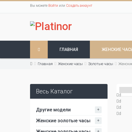
Вы можете
Войти
или
Создать аккаунт
ГЛАВНАЯ
ЖЕНСКИЕ ЧАС
Главная
Женские часы
Золотые часы
Женски
Весь Каталог
d
d
d
+
Другие модели
d
+
Женские золотые часы
+
Женские золотые часы