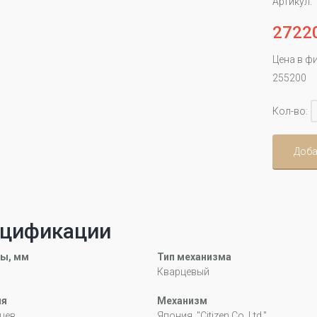
Артикул:
2722
Цена в ф
255200
Кол-во:
Доба
цификации
ы, мм
Тип механизма
Кварцевый
ия
Механизм
цев
Япония, "Citizen Co. Ltd."