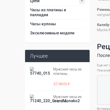
+
Цепи
Часы из платины и
Ремень
палладия
натура
Часы-кулоны
Калибр
Miyota 
Эксклюзивные модели
Рец
После
Лучшее
Еще нет 
Мужские часы из
Пожалуйс
платины...
3218600 ₽
Мужские часы из
платины...
Во-первы