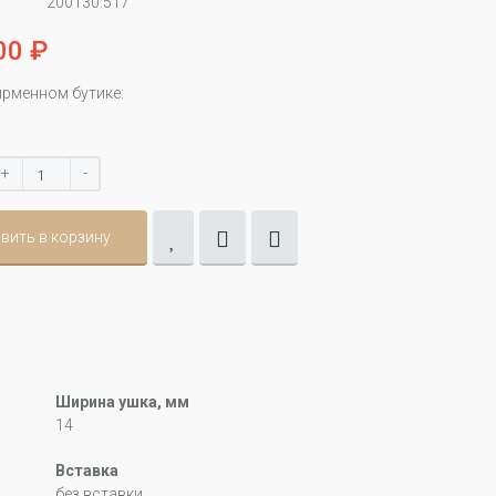
200130.517
00 ₽
ирменном бутике:
+
-
вить в корзину
Ширина ушка, мм
14
Вставка
без вставки