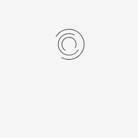
Женские серебряные часы «Агата»
Артикул:
43906.103
26850 ₽
Выбрать опцию