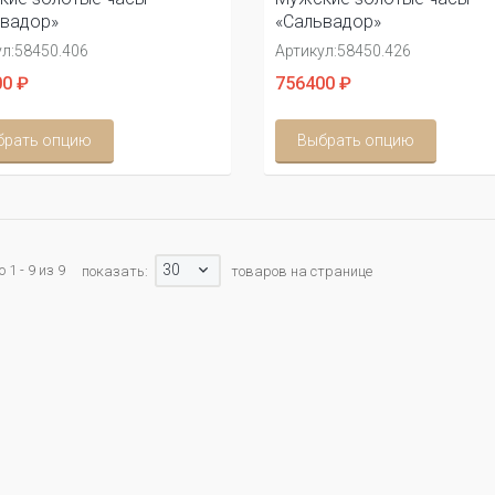
ьвадор»
«Сальвадор»
л:
58450.406
Артикул:
58450.426
0 ₽
756400 ₽
брать опцию
Выбрать опцию
30
1 - 9 из 9
показать:
товаров на странице