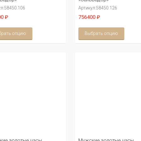
л:
58450.106
Артикул:
58450.126
0 ₽
756400 ₽
брать опцию
Выбрать опцию
кие золотые часы
Мужские золотые часы