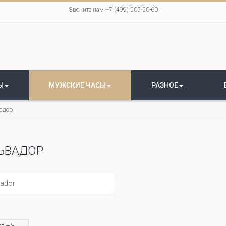
Звоните нам +7 (499) 505-50-60
Ы
МУЖСКИЕ ЧАСЫ
РАЗНОЕ
адор
ЬВАДОР
л +/-