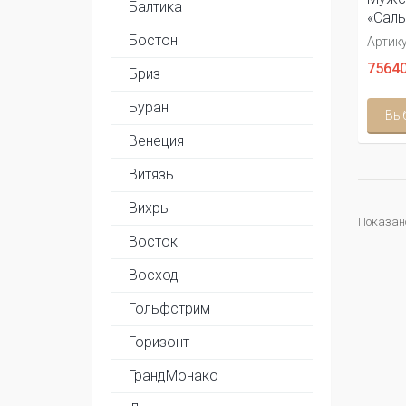
Балтика
«Сал
Бостон
Артику
75640
Бриз
Буран
Вы
Венеция
Витязь
Вихрь
Показано 
Восток
Восход
Гольфстрим
Горизонт
ГрандМонако