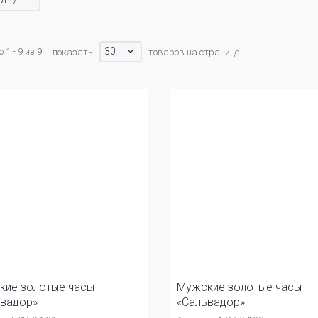
30
1 - 9 из 9
показать:
товаров на странице
кие золотые часы
Мужские золотые часы
ьвадор»
«Сальвадор»