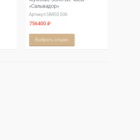
«Сальвадор»
Артикул:
58450.506
756400 ₽
Выбрать опцию