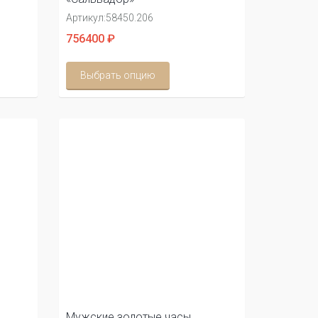
Артикул:
58450.206
756400 ₽
Выбрать опцию
Мужские золотые часы