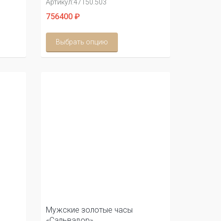
Артикул:
47150.503
756400 ₽
Выбрать опцию
Мужские золотые часы
«Сальвадор»