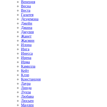
Венеция
Весна
Веста
Галатея
Дездемона
Джейн
Джина
Джулия
Жанет
Жасмин
Илона
Инга
Инесса
Ирена
Ирма
Камилла
Кейт
Клэр
Констанция
Лаура
Линда
Луиза
Любава
Люсьен
Мадлен