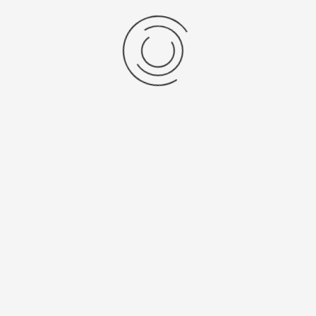
Женские золотые часы «Весна»
Артикул:
44137янтарь.317
20440 ₽
Выбрать опцию
показать:
товаров на странице