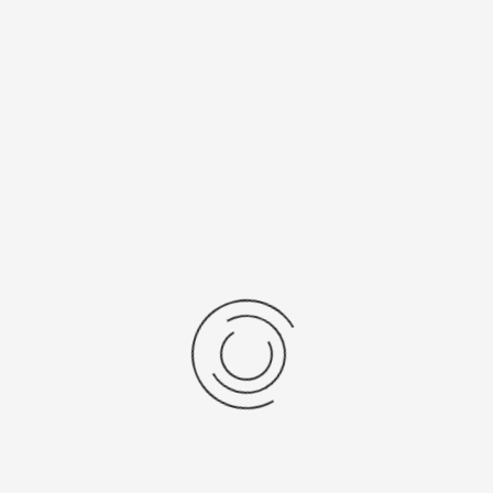
есяцев
Япония, "Citizen Co. Ltd."
нь/Браслет
Средний вес, г
ральная кожа
11,9
бр механизма
Источник питания
ta 9T33
321
рнуться к: Женские золотые часы