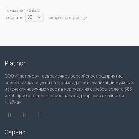
Показано 1 - 2 из 2
30
показать:
товаров на странице
Platinor
ООО «Платинор» - современное российское предприятие,
специализирующееся на производстве и реализации мужских
и женских наручных часов в корпусах из серебра, золота 585
и 750 пробы, платины и палладия под марками «Platinor» и
«Чайка»
Сервис