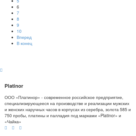
5
6
7
8
9
10
Вперед
В конец
Platinor
ООО «Платинор» - современное российское предприятие,
специализирующееся на производстве и реализации мужских
и женских наручных часов в корпусах из серебра, золота 585 и
750 пробы, платины и палладия под марками «Platinor» и
«Чайка»