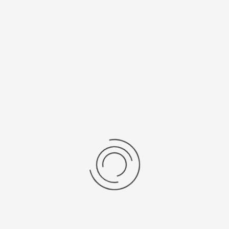
нь/Браслет
Средний вес, г
ральная кожа
3,1
бр механизма
Источник питания
ta 5Y20
SR 521 SW
рнуться к: Женские золотые часы Чайка