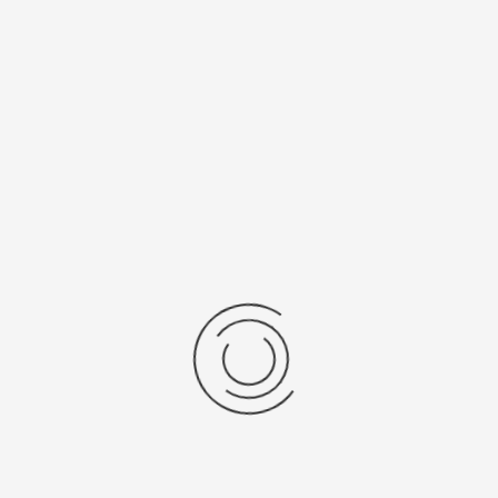
нь/Браслет
Средний вес, г
ральная кожа
3,1
бр механизма
Источник питания
SR 521 SW
рнуться к: Женские золотые часы Чайка