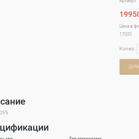
Артикул:
1995
Цена в ф
17025
Кол-во:
Доба
сание
-25%
цификации
ы, мм
Тип механизма