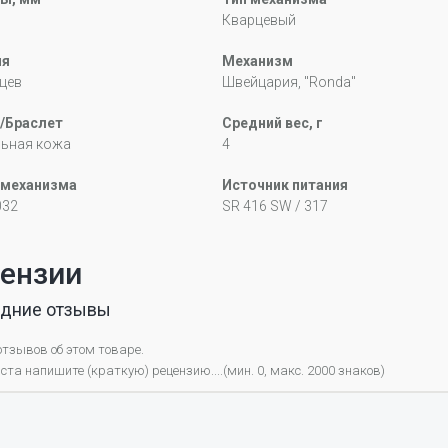
Кварцевый
ия
Механизм
цев
Швейцария, "Ronda"
/Браслет
Средний вес, г
льная кожа
4
 механизма
Источник питания
032
SR 416 SW / 317
ензии
дние отзывы
отзывов об этом товаре.
та напишите (краткую) рецензию....(мин. 0, макс. 2000 знаков)