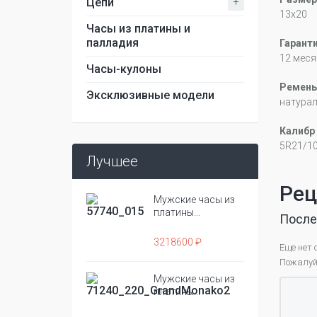
+
Цепи
13x20
Часы из платины и
палладия
Гарант
12 меся
Часы-кулоны
Ремень
Эксклюзивные модели
натура
Калибр
5R21/1
Лучшее
Рец
Мужские часы из
платины...
После
3218600 ₽
Еще нет 
Пожалуйс
Мужские часы из
платины...