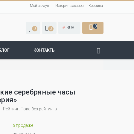
Мой аккаунт
История заказов
Корзина
0
₽
RUB
0
0
БЛОГ
КОНТАКТЫ
кие серебряные часы
ерия»
Рейтинг: Пока без рейтинга
в продаже