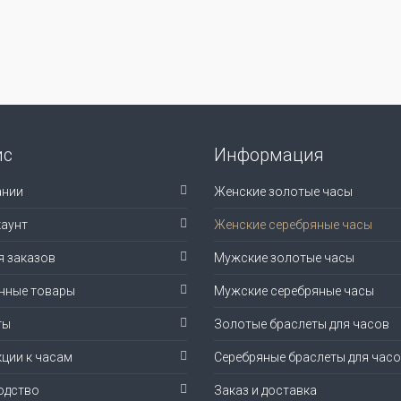
ис
Информация
ании
Женские золотые часы
аунт
Женские серебряные часы
я заказов
Мужские золотые часы
нные товары
Мужские серебряные часы
ты
Золотые браслеты для часов
ции к часам
Серебряные браслеты для час
одство
Заказ и доставка