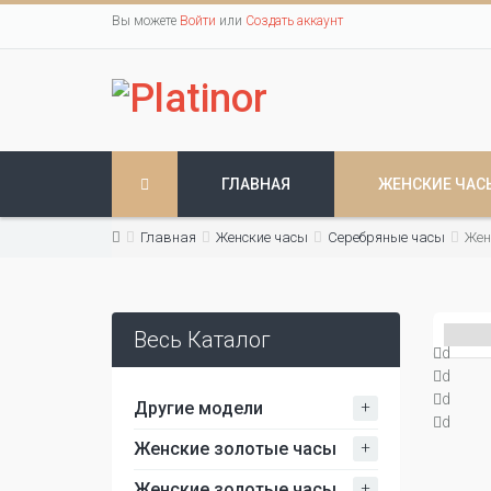
Вы можете
Войти
или
Создать аккаунт
ГЛАВНАЯ
ЖЕНСКИЕ ЧАС
Главная
Женские часы
Серебряные часы
Жен
Весь Каталог
d
d
d
+
Другие модели
d
+
Женские золотые часы
+
Женские золотые часы