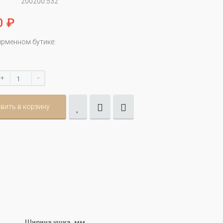
200200.532
0 ₽
ирменном бутике:
+
-
вить в корзину
Ширина ушка, мм