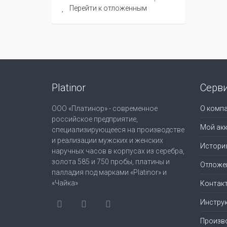
Перейти к отложенным
Platinor
Серв
ООО «Платинор» - современное
О комп
российское предприятие,
Мой акк
специализирующееся на производстве
и реализации мужских и женских
Истори
наручных часов в корпусах из серебра,
золота 585 и 750 пробы, платины и
Отложе
палладия под марками «Platinor» и
«Чайка»
Контак
Инструк
Произв