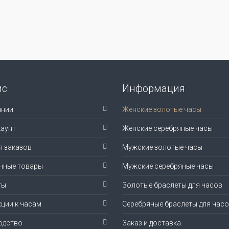
ис
Информация
ании
Женские золотые часы
аунт
Женские серебряные часы
я заказов
Мужские золотые часы
нные товары
Мужские серебряные часы
ты
Золотые браслеты для часов
ции к часам
Серебряные браслеты для час
одство
Заказ и доставка