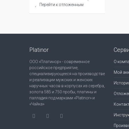
Перейти к отложенным
Platinor
Серв
ООО «Платинор» - современное
О комп
российское предприятие,
Мой акк
специализирующееся на производстве
и реализации мужских и женских
Истори
наручных часов в корпусах из серебра,
золота 585 и 750 пробы, платины и
Отложе
палладия под марками «Platinor» и
«Чайка»
Контак
Инструк
Произв