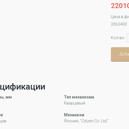
2201
Цена в ф
2063400
Кол-во:
Доба
цификации
ы, мм
Тип механизма
Кварцевый
ия
Механизм
цев
Япония, "Citizen Co. Ltd."