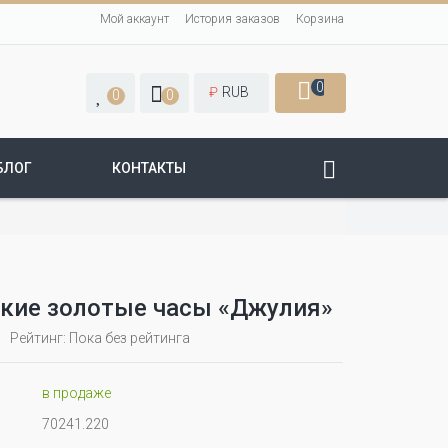
Мой аккаунт
История заказов
Корзина
0
₽
RUB
0
0
БЛОГ
КОНТАКТЫ
кие золотые часы «Джулия»
Рейтинг: Пока без рейтинга
в продаже
70241.220