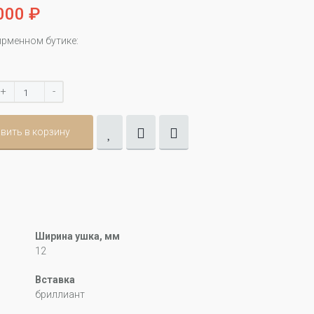
000 ₽
ирменном бутике:
+
-
вить в корзину
Ширина ушка, мм
12
Вставка
бриллиант