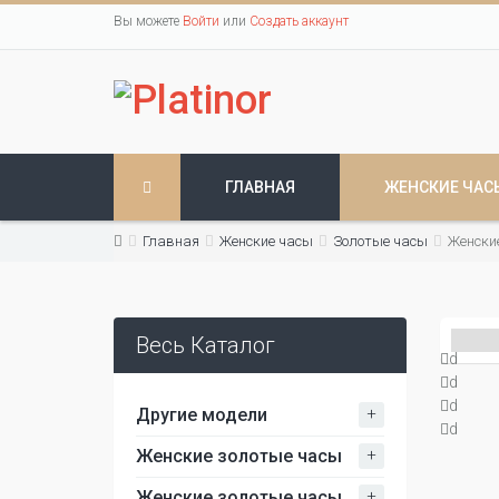
Вы можете
Войти
или
Создать аккаунт
ГЛАВНАЯ
ЖЕНСКИЕ ЧАС
Главная
Женские часы
Золотые часы
Женски
Весь Каталог
d
d
d
+
Другие модели
d
+
Женские золотые часы
+
Женские золотые часы