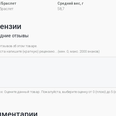
/Браслет
Средний вес, г
браслет
58,7
ензии
дние отзывы
отзывов об этом товаре.
та напишите (краткую) рецензию....(мин. 0, макс. 2000 знаков)
х: Оцените данный товар. Пожалуйста, выберите оценку от 0 (плохо) до 5 (о
мментарии