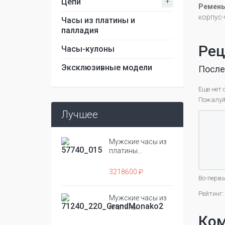
+
Цепи
Ремень
корпус-
Часы из платины и
палладия
Рец
Часы-кулоны
Эксклюзивные модели
После
Еще нет 
Пожалуйс
Лучшее
Мужские часы из
платины...
3218600 ₽
Во-первы
Рейтинг:
Мужские часы из
платины...
Ко