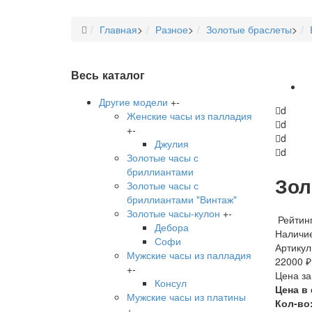
Главная
>
Разное
>
Золотые браслеты
>
Весь каталог
Другие модели
+
-
d
Женские часы из палладия
d
+
-
d
Джулия
d
Золотые часы с
бриллиантами
Зол
Золотые часы с
бриллиантами "Винтаж"
Золотые часы-кулон
+
-
Рейтинг
Дебора
Наличие
Софи
Артикул
Мужские часы из палладия
22000 ₽
+
-
Цена за
Консул
Цена в
Мужские часы из платины
Кол-во
+
-