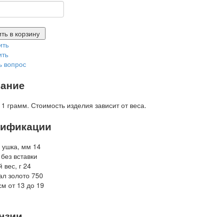
ть в корзину
ить
ить
ь вопрос
ание
 1 грамм. Стоимость изделия зависит от веса.
ификации
 ушка, мм
14
без вставки
 вес, г
24
ал
золото 750
см
от 13 до 19
нзии