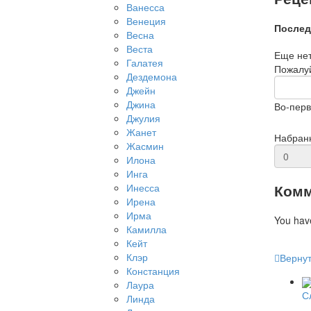
Ванесса
Венеция
Послед
Весна
Веста
Еще нет
Галатея
Пожалуй
Дездемона
Джейн
Джина
Во-перв
Джулия
Жанет
Набран
Жасмин
Илона
Инга
Комм
Инесса
Ирена
Ирма
You hav
Камилла
Кейт
Клэр
Вернут
Констанция
Лаура
С
Линда