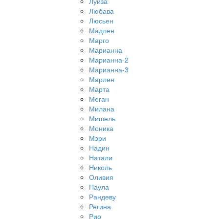
Луиза
Любава
Люсьен
Мадлен
Марго
Марианна
Марианна-2
Марианна-3
Марлен
Марта
Меган
Милана
Мишель
Моника
Мэри
Надин
Натали
Николь
Оливия
Паула
Рандеву
Регина
Рио