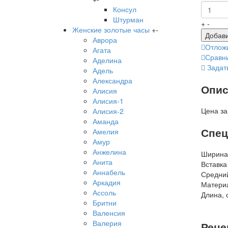
Консул
Штурман
+
-
Женские золотые часы
+
-
Добави
Аврора
Отлож
Агата
Сравн
Аделина
Задат
Адель
Александра
Опис
Алисия
Алисия-1
Цена за
Алисия-2
Аманда
Спец
Амелия
Амур
Анжелина
Ширина
Анита
Вставка
Аннабель
Средний
Аркадия
Матери
Ассоль
Длина, 
Бритни
Валенсия
Валерия
Реце