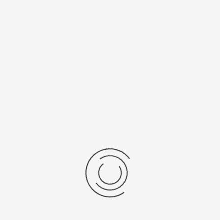
Калибр
Источник
механизма
питания
9T33
SR 616 SW
Рецензии
Последние отзывы
Еще нет отзывов об этом товаре.
Пожалуйста напишите (краткую) рецензию....(мин. 0, макс. 2000
знаков)
Во-первых: Оцените данный товар. Пожалуйста, выберите оценку от 0
(плохо) до 5 (отлично).