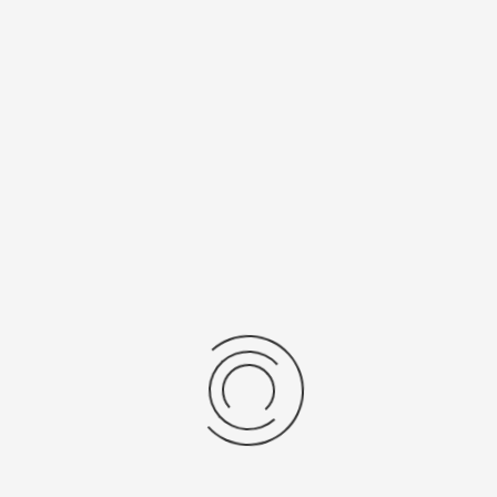
Калибр
Источник
механизма
питания
9T33
SR 616 SW
Рецензии
Последние отзывы
Еще нет отзывов об этом товаре.
Пожалуйста напишите (краткую) рецензию....(мин. 0, макс. 2000
знаков)
Во-первых: Оцените данный товар. Пожалуйста, выберите оценку от 0
(плохо) до 5 (отлично).