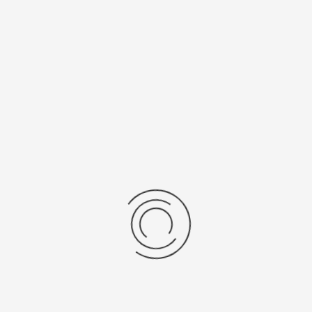
цификации
ы, мм
Тип механизма
Механика с автоподзаводом
ия
Механизм
цев
Швейцария, "ETA"
/Браслет
Средний вес, г
льная кожа
27
ензии
дние отзывы
отзывов об этом товаре.
та напишите (краткую) рецензию....(мин. 0, макс. 2000 знаков)