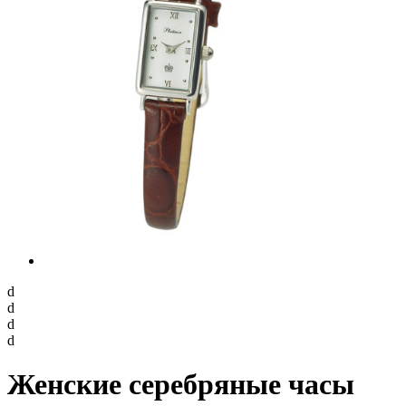
d
d
d
d
Женские серебряные часы