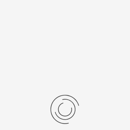
Спецификации
Рецензии
Комментарии
Platinor
ООО «Платинор» - современное российское предприятие,
специализирующееся на производстве и реализации мужских
и женских наручных часов в корпусах из серебра, золота 585
и 750 пробы, платины и палладия под марками «Platinor» и
«Чайка»