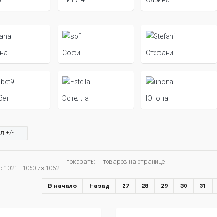
на
Софи
Стефани
бет
Эстелла
Юнона
л +/-
показать:
товаров на странице
 1021 - 1050 из 1062
В начало
Назад
27
28
29
30
31