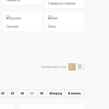
Северное сияние
Сьюзен
Элен
Просмотреть как:
32
33
34
35
36
Вперед
В конец