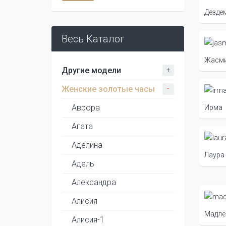
Дезде
Весь Каталог
Жасм
+
Другие модели
-
Женские золотые часы
Аврора
Ирма
Агата
Аделина
Лаура
Адель
Александра
Алисия
Мадле
Алисия-1