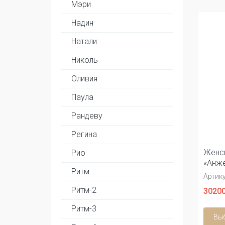
Мэри
Надин
Натали
Николь
Оливия
Паула
Рандеву
Регина
Женск
Рио
«Анже
Ритм
Артику
Ритм-2
30200
Ритм-3
Вы