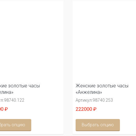
ие золотые часы
Женские золотые часы
лина»
«Анжелина»
л:
98740.122
Артикул:
98740.253
0 ₽
222000 ₽
брать опцию
Выбрать опцию