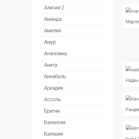
Алисия-2
Аманда
Марле
Амелия
Амур
Анжелина
Анита
Аннабель
Надин
Аркадия
Ассоль
Ранде
Бритни
Валенсия
Валерия
Ритм-