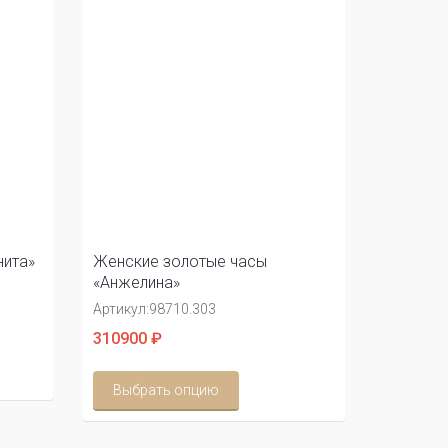
нита»
Женские золотые часы
«Анжелина»
Артикул:
98710.303
310900 ₽
Выбрать опцию