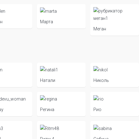
н
Марта
Меган
Натали
Николь
ву
Регина
Рио
3
Ритм-4
Сабина