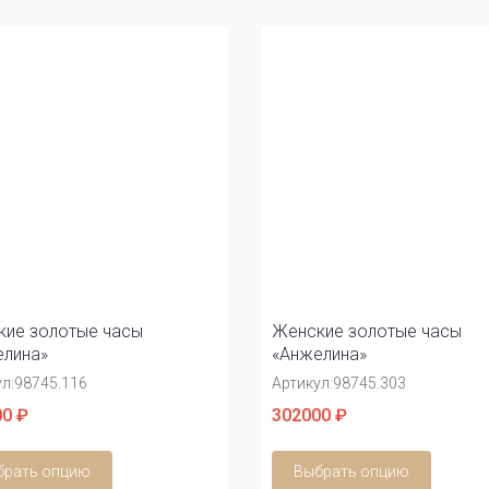
ие золотые часы
Женские золотые часы
лина»
«Анжелина»
л:
98745.116
Артикул:
98745.303
0 ₽
302000 ₽
брать опцию
Выбрать опцию