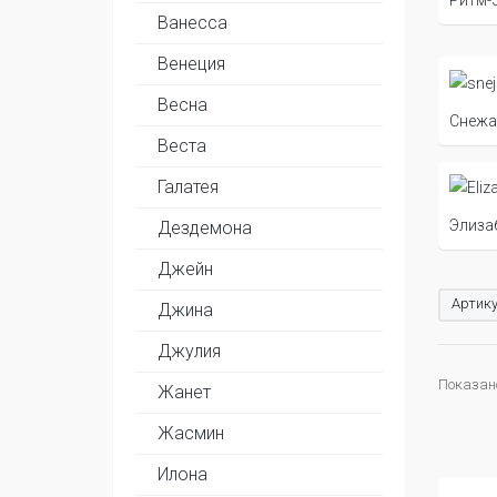
Ванесса
Венеция
Весна
Снежа
Веста
Галатея
Элиза
Дездемона
Джейн
Артику
Джина
Джулия
Показано
Жанет
Жасмин
Илона