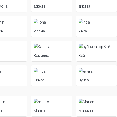
мона
Джейн
Джина
ин
Илона
Инга
Камилла
Кейт
Линда
Луиза
н
Марго
Марианна