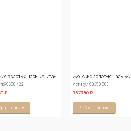
ие золотые часы «Анита»
Женские золотые часы «А
л:
98650.422
Артикул:
98650.505
0 ₽
187350 ₽
брать опцию
Выбрать опцию