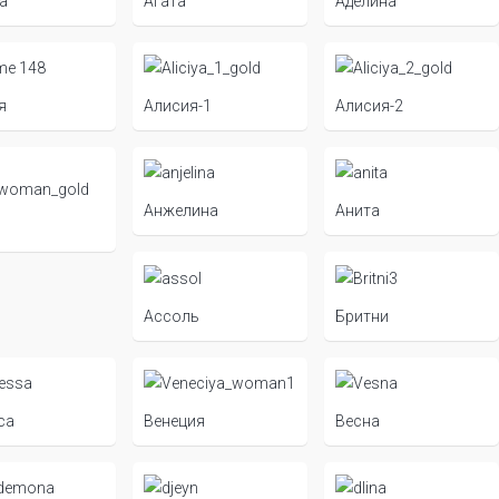
а
Агата
Аделина
я
Алисия-1
Алисия-2
Анжелина
Анита
Ассоль
Бритни
са
Венеция
Весна