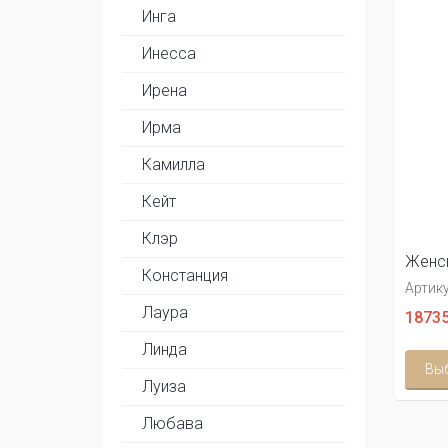
Инга
Инесса
Ирена
Ирма
Камилла
Кейт
Клэр
Женск
Констанция
Артику
Лаура
18735
Линда
Вы
Луиза
Любава