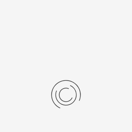
/Браслет
Средний вес, г
льная кожа
2,7
 механизма
Источник питания
032
SR 416 SW / 317
ензии
дние отзывы
отзывов об этом товаре.
та напишите (краткую) рецензию....(мин. 0, макс. 2000 знаков)
х: Оцените данный товар. Пожалуйста, выберите оценку от 0 (плохо) до 5 (о