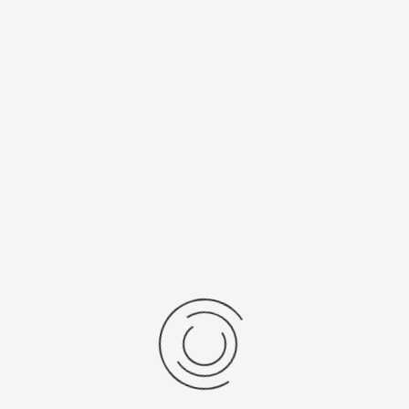
Спецификации
Рецензии
Комментарии
Platinor
ООО «Платинор» - современное российское предприятие,
специализирующееся на производстве и реализации мужских
и женских наручных часов в корпусах из серебра, золота 585
и 750 пробы, платины и палладия под марками «Platinor» и
«Чайка»