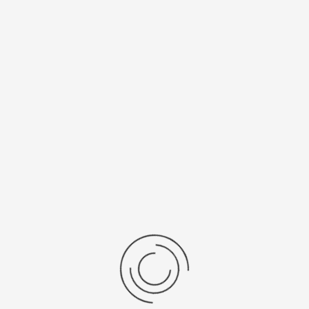
Спецификации
Рецензии
Комментарии
Platinor
ООО «Платинор» - современное российское предприятие,
специализирующееся на производстве и реализации мужских
и женских наручных часов в корпусах из серебра, золота 585
и 750 пробы, платины и палладия под марками «Platinor» и