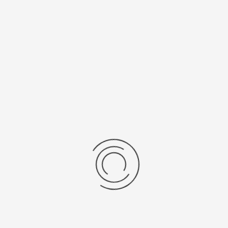
5Y30
SR 521 SW
Рецензии
Последние отзывы
Еще нет отзывов об этом товаре.
Пожалуйста напишите (краткую) рецензию....(мин. 0, макс. 2000
знаков)
Во-первых: Оцените данный товар. Пожалуйста, выберите оценку от 0
(плохо) до 5 (отлично).
Набранные символы:
Рейтинг: