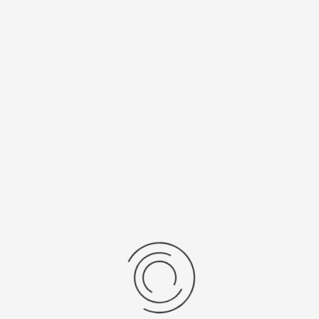
Спецификации
Рецензии
Комментарии
Platinor
ООО «Платинор» - современное российское предприятие,
специализирующееся на производстве и реализации мужских
и женских наручных часов в корпусах из серебра, золота 585
и 750 пробы, платины и палладия под марками «Platinor» и