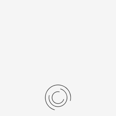
Спецификации
Рецензии
Комментарии
Platinor
ООО «Платинор» - современное российское предприятие,
специализирующееся на производстве и реализации мужских
и женских наручных часов в корпусах из серебра, золота 585
и 750 пробы, платины и палладия под марками «Platinor» и
«Чайка»