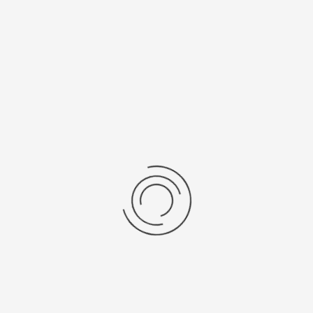
Рецензии
Последние отзывы
Еще нет отзывов об этом товаре.
Пожалуйста напишите (краткую) рецензию....(мин. 0, макс. 2000
знаков)
Во-первых: Оцените данный товар. Пожалуйста, выберите оценку от 0
(плохо) до 5 (отлично).
Набранные символы:
Рейтинг:
Комментарии
You have no rights to post comments