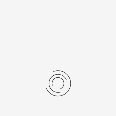
/Браслет
Средний вес, г
льная кожа
24,5
ензии
дние отзывы
отзывов об этом товаре.
та напишите (краткую) рецензию....(мин. 0, макс. 2000 знаков)
х: Оцените данный товар. Пожалуйста, выберите оценку от 0 (плохо) до 5 (о