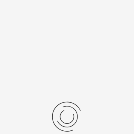
Спецификации
Рецензии
Комментарии
Platinor
ООО «Платинор» - современное российское предприятие,
специализирующееся на производстве и реализации мужских
и женских наручных часов в корпусах из серебра, золота 585
и 750 пробы, платины и палладия под марками «Platinor» и