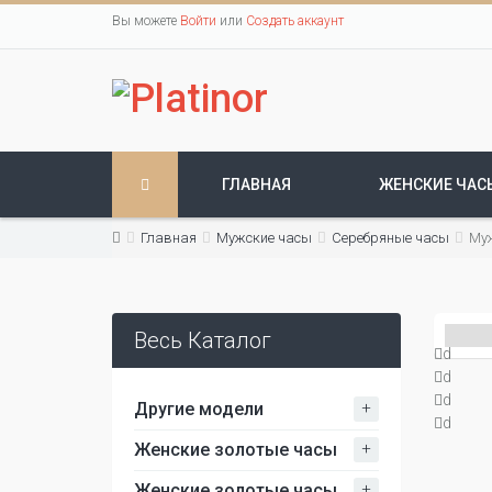
Вы можете
Войти
или
Создать аккаунт
ГЛАВНАЯ
ЖЕНСКИЕ ЧАС
Главная
Мужские часы
Серебряные часы
Муж
Весь Каталог
d
d
d
+
Другие модели
d
+
Женские золотые часы
+
Женские золотые часы