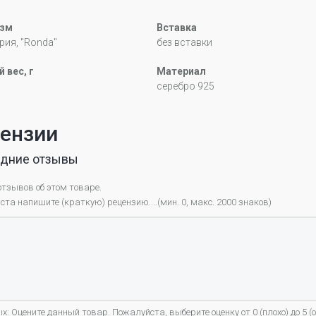
зм
Вставка
ия, "Ronda"
без вставки
 вес, г
Материал
серебро 925
ензии
дние отзывы
отзывов об этом товаре.
та напишите (краткую) рецензию....(мин. 0, макс. 2000 знаков)
х: Оцените данный товар. Пожалуйста, выберите оценку от 0 (плохо) до 5 (о