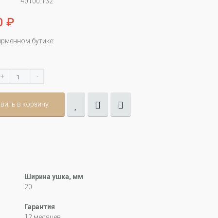
40100.132
0 ₽
ирменном бутике:
+
-
вить в корзину
Ширина ушка, мм
20
Гарантия
12 месяцев