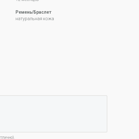
Ремень/Браслет
натуральная кожа
тлично).