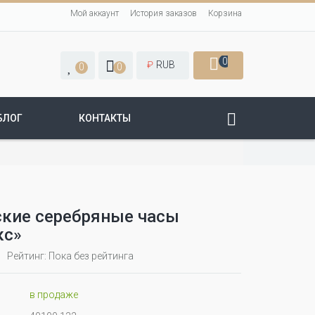
Мой аккаунт
История заказов
Корзина
0
₽
RUB
0
0
БЛОГ
КОНТАКТЫ
кие серебряные часы
кс»
Рейтинг: Пока без рейтинга
в продаже