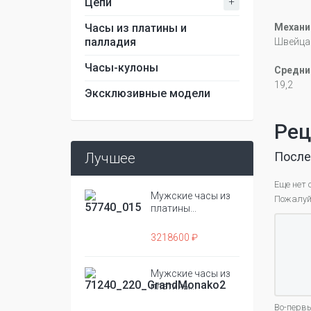
+
Цепи
Часы из платины и
Механи
палладия
Швейцар
Часы-кулоны
Средний
19,2
Эксклюзивные модели
Рец
После
Лучшее
Еще нет 
Мужские часы из
Пожалуйс
платины...
3218600 ₽
Мужские часы из
платины...
Во-первы