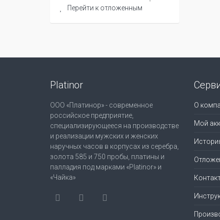
Перейти к отложенным
Platinor
Серв
ООО «Платинор» - современное
О комп
российское предприятие,
Мой акк
специализирующееся на производстве
и реализации мужских и женских
Истори
наручных часов в корпусах из серебра,
золота 585 и 750 пробы, платины и
Отложе
палладия под марками «Platinor» и
«Чайка»
Контак
Инструк
Произв