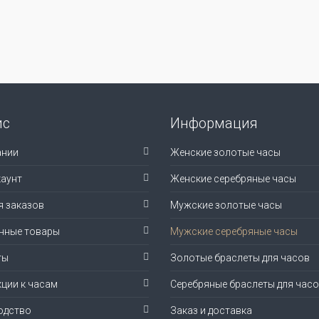
ис
Информация
ании
Женские золотые часы
аунт
Женские серебряные часы
я заказов
Мужские золотые часы
нные товары
Мужские серебряные часы
ты
Золотые браслеты для часов
ции к часам
Серебряные браслеты для час
одство
Заказ и доставка