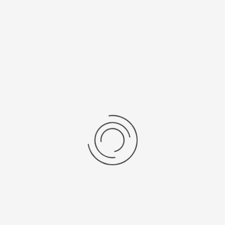
Последние отзывы
Еще нет отзывов об этом товаре.
Пожалуйста напишите (краткую) рецензию....(мин. 0, макс. 2000
знаков)
Во-первых: Оцените данный товар. Пожалуйста, выберите оценку от 0
(плохо) до 5 (отлично).
Набранные символы:
Рейтинг:
Комментарии
You have no rights to post comments