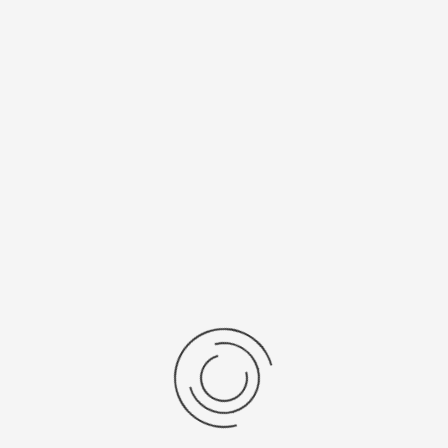
Ремень/Браслет
Средний вес, г
арт. 58217
21,4
Материал
Калибр
золото 585
механизма
ETA 2824/ Miyota
9015
Рецензии
Последние отзывы
Еще нет отзывов об этом товаре.
Пожалуйста напишите (краткую) рецензию....(мин. 0, макс. 2000
знаков)