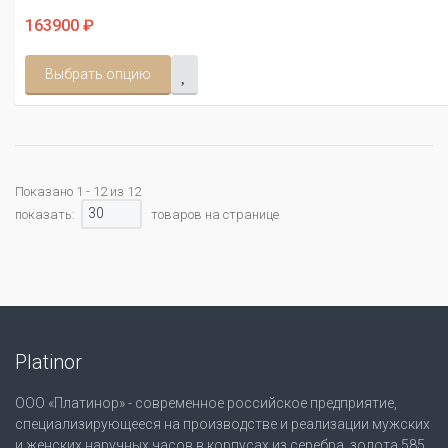
163900 ₽
Выбрать опцию
Показано 1 - 12 из 12
30
показать:
товаров на странице
Platinor
ООО «Платинор» - современное российское предприятие,
специализирующееся на производстве и реализации мужских
и женских наручных часов в корпусах из серебра, золота 585