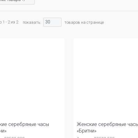
30
1 - 2 из 2
показать:
товаров на странице
кие серебряные часы
Женские серебряные час
ни»
«Бритни»