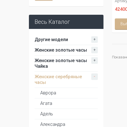
Артику
42400
Весь Каталог
Вы
+
Другие модели
+
Женские золотые часы
Показано 
+
Женские золотые часы
Чайка
-
Женские серебряные
часы
Аврора
Агата
Адель
Александра