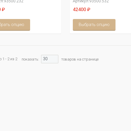
л:
93500.232
Артикул:
93500.532
 ₽
42400 ₽
брать опцию
Выбрать опцию
30
1 - 2 из 2
показать:
товаров на странице