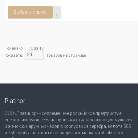
Выбрать опцию
Показано 1 - 10 из 10
30
показать:
товаров на странице
Platinor
ООО «Платинор» - современное российское предприятие,
специализирующееся на производстве и реализации мужских
и женских наручных часов в корпусах из серебра, золота 585
и 750 пробы, платины и палладия под марками «Platinor» и