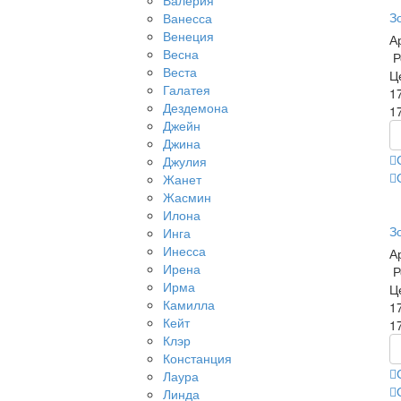
Валерия
З
Ванесса
Венеция
А
Весна
Р
Веста
Ц
Галатея
1
Дездемона
1
Джейн
Джина
Джулия
Жанет
Жасмин
Илона
З
Инга
Инесса
А
Ирена
Р
Ирма
Ц
Камилла
1
Кейт
1
Клэр
Констанция
Лаура
Линда