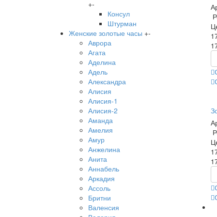
+
-
А
Консул
Р
Штурман
Ц
Женские золотые часы
+
-
1
Аврора
1
Агата
Аделина
Адель
Александра
Алисия
Алисия-1
З
Алисия-2
Аманда
А
Амелия
Р
Амур
Ц
Анжелина
1
Анита
1
Аннабель
Аркадия
Ассоль
Бритни
Валенсия