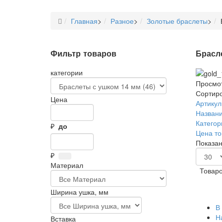
Главная
>
Разное
>
Золотые браслеты
>
Фильтр товаров
Брасл
категории
Просмот
Сортиро
Цена
Артикул 
Названи
Категор
₽
до
Цена то
Показан
₽
Материал
Товаро
Ширина ушка, мм
В
Н
Вставка