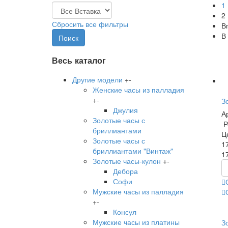
1
2
Сбросить все фильтры
В
В
Весь каталог
Другие модели
+
-
Женские часы из палладия
+
-
З
Джулия
А
Золотые часы с
Р
бриллиантами
Ц
Золотые часы с
1
бриллиантами "Винтаж"
1
Золотые часы-кулон
+
-
Дебора
Софи
Мужские часы из палладия
+
-
Консул
Мужские часы из платины
З