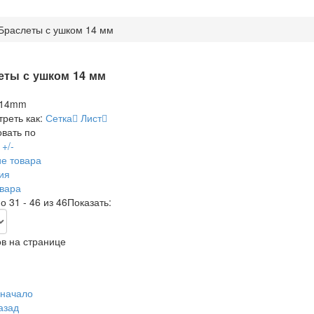
Браслеты с ушком 14 мм
еты с ушком 14 мм
реть как:
Сетка
Лист
вать по
+/-
е товара
ия
вара
о 31 - 46 из 46
Показать:
в на странице
 начало
азад