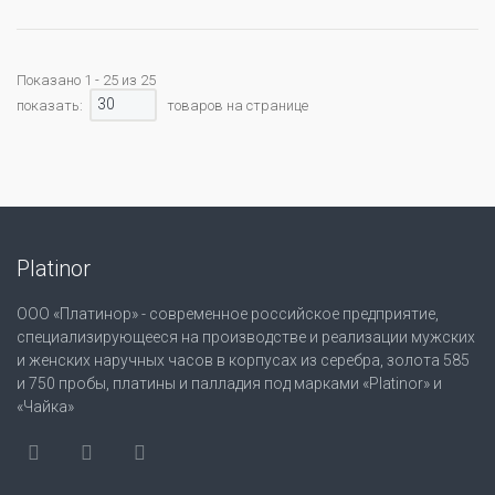
Показано 1 - 25 из 25
30
показать:
товаров на странице
Platinor
ООО «Платинор» - современное российское предприятие,
специализирующееся на производстве и реализации мужских
и женских наручных часов в корпусах из серебра, золота 585
и 750 пробы, платины и палладия под марками «Platinor» и
«Чайка»