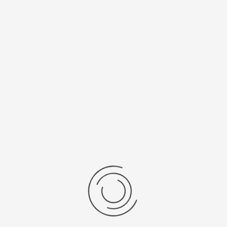
Спецификации
Рецензии
Комментарии
Platinor
ООО «Платинор» - современное российское предприятие,
специализирующееся на производстве и реализации мужских
и женских наручных часов в корпусах из серебра, золота 585
и 750 пробы, платины и палладия под марками «Platinor» и
«Чайка»