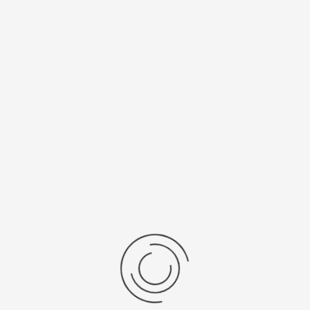
натуральная
23,2
кожа
Материал
золото 585
Калибр
механизма
2824-2/9015
Рецензии
Последние отзывы
Еще нет отзывов об этом товаре.
Пожалуйста напишите (краткую) рецензию....(мин. 0, макс. 2000
знаков)