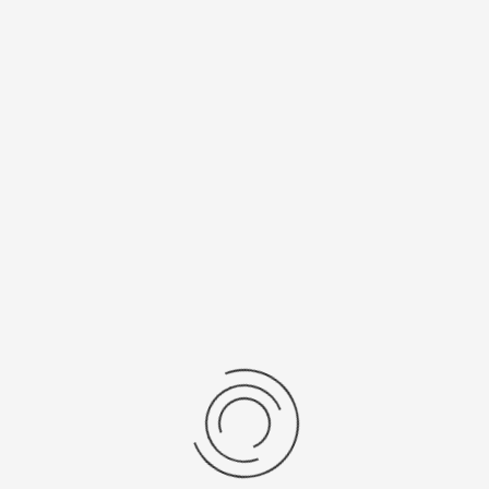
натуральная
23,2
кожа
Материал
белое золото 585
Калибр
механизма
2824-2/9015
Рецензии
Последние отзывы
Еще нет отзывов об этом товаре.
Пожалуйста напишите (краткую) рецензию....(мин. 0, макс. 2000
знаков)