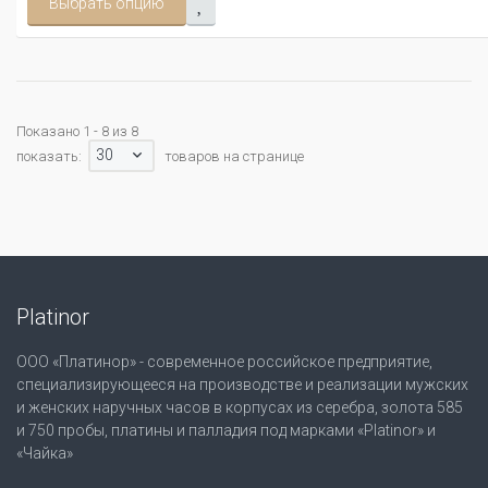
Выбрать опцию
Показано 1 - 8 из 8
30
показать:
товаров на странице
Platinor
ООО «Платинор» - современное российское предприятие,
специализирующееся на производстве и реализации мужских
и женских наручных часов в корпусах из серебра, золота 585
и 750 пробы, платины и палладия под марками «Platinor» и
«Чайка»