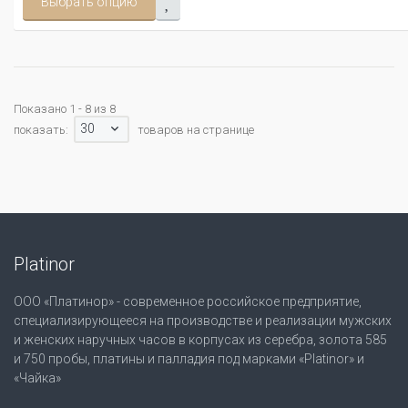
Выбрать опцию
Показано 1 - 8 из 8
30
показать:
товаров на странице
Platinor
ООО «Платинор» - современное российское предприятие,
специализирующееся на производстве и реализации мужских
и женских наручных часов в корпусах из серебра, золота 585
и 750 пробы, платины и палладия под марками «Platinor» и
«Чайка»