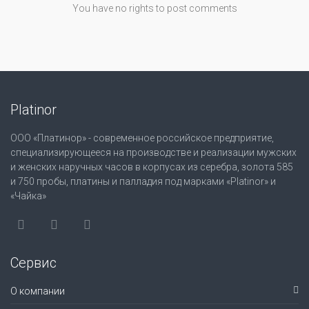
You have no rights to post comments
Platinor
ООО «Платинор» - современное российское предприятие,
специализирующееся на производстве и реализации мужских
и женских наручных часов в корпусах из серебра, золота 585
и 750 пробы, платины и палладия под марками «Platinor» и
«Чайка»
Сервис
О компании